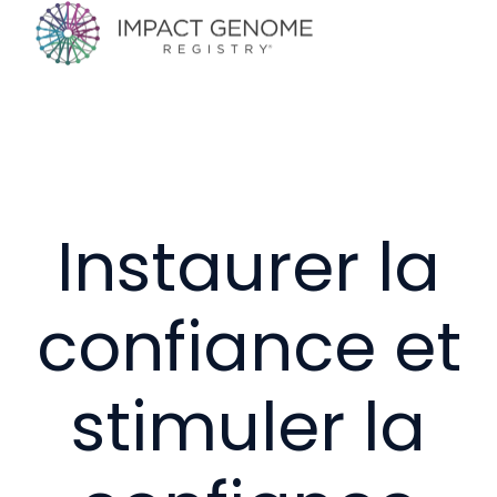
P
a
g
e
d
’
Instaurer la
a
c
confiance et
c
u
e
stimuler la
i
l